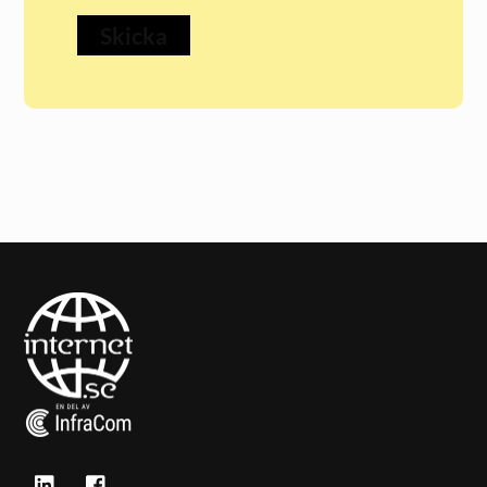
Back
To
Top