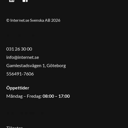
©
Internet.se Svenska AB
2026
KONTAKT
031 26 30 00
info@internet.se
Gamlestadsvägen 1, Göteborg
556491-7606
Öppettider
Måndag – Fredag:
08:00 – 17:00
SNABBMENY
Tjänster